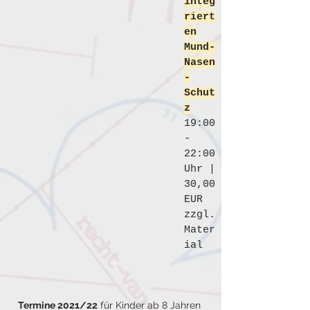
integ
riert
en
Mund-
Nasen
-
Schut
z
19:00
-
22:00
Uhr |
30
,00
EUR
zzgl.
Mater
ial
Termine 2021/22
für Kinder ab 8 Jahren