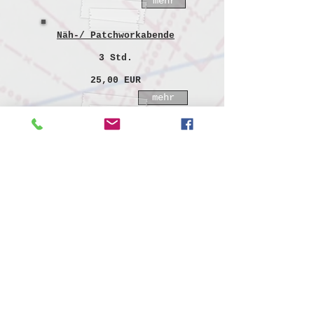
mehr
Näh-/ Patchworkabende
3 Std.
25,00 EUR
mehr
NÄHer-dran am Samstag
3 Std.
30,00 EUR
mehr
Projektkurse
Kosten und Zeit
nach Aufwand
mehr