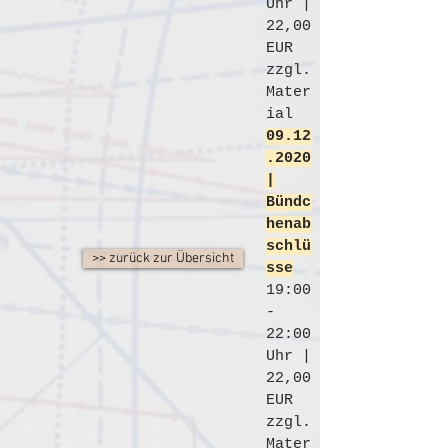
Uhr |
22,00
EUR
zzgl.
Mater
ial
09.12
.2020
|
Bündc
henab
schlü
>> zurück zur Übersicht
sse
19:00
-
22:00
Uhr |
22,00
EUR
zzgl.
Mater